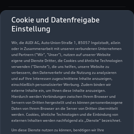
Verkauf
Cookie und Datenfreigabe
Geöffnet bis
18:00
Einstellung
Service
Wir, die AUDI AG, Auto-Union-Straße 1, 85057 Ingolstadt, allein
Geöffnet bis
17:00
oder in Zusammenarbeit mit unseren verbundenen Unternehmen
und Partnern ("Wir", "Unser"), nutzen auf unserer Website
eigene und Dienste Dritter, die Cookies und ähnliche Technologien
Teile- & Zubehörverkauf
verwenden ("Dienste"), die uns helfen, unsere Website zu
Geöffnet bis
17:30
verbessern, den Datenverkehr und die Nutzung zu analysieren
und auf Ihre Interessen zugeschnittene Inhalte anzuzeigen,
einschließlich personalisierter Werbung. Zudem binden wir
externe Inhalte ein, um Ihnen diese Inhalte anzuzeigen.
Hierdurch werden Verbindungen zwischen Ihrem Browser und
Servern von Dritten hergestellt und es können personenbezogene
Daten von Ihrem Browser an die Server von Dritten übermittelt
werden. Cookies, ähnliche Technologien und die Einbindung von
externen Inhalten werden nachfolgend als „Dienste“ bezeichnet.
Um diese Dienste nutzen zu können, benötigen wir Ihre