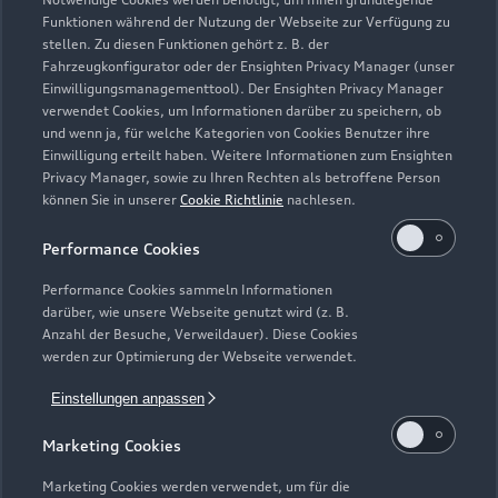
Zur Reparatur
Funktionen während der Nutzung der Webseite zur Verfügung zu
stellen. Zu diesen Funktionen gehört z. B. der
Fahrzeugkonfigurator oder der Ensighten Privacy Manager (unser
Einwilligungsmanagementtool). Der Ensighten Privacy Manager
Zurück nach oben
verwendet Cookies, um Informationen darüber zu speichern, ob
und wenn ja, für welche Kategorien von Cookies Benutzer ihre
Einwilligung erteilt haben. Weitere Informationen zum Ensighten
Modelle
Privacy Manager, sowie zu Ihren Rechten als betroffene Person
können Sie in unserer
Cookie Richtlinie
nachlesen.
Kaufen & leasen
Alle Modelle
Performance Cookies
Modelle vergleichen
Service & Zubehör
Performance Cookies sammeln Informationen
Neuwagensuche
darüber, wie unsere Webseite genutzt wird (z. B.
Elektromodelle
Anzahl der Besuche, Verweildauer). Diese Cookies
Gebrauchtwagensuche
Support
werden zur Optimierung der Webseite verwendet.
Saisonale Angebote
Plug-in-Hybride
Gebrauchtwagen
Einstellungen anpassen
Audi Services
Über Audi
Kundenservice
Finanzierung
Marketing Cookies
Garantie
Händlersuche
Aktionen & Angebote
Unternehmen
Marketing Cookies werden verwendet, um für die
Audi digital services