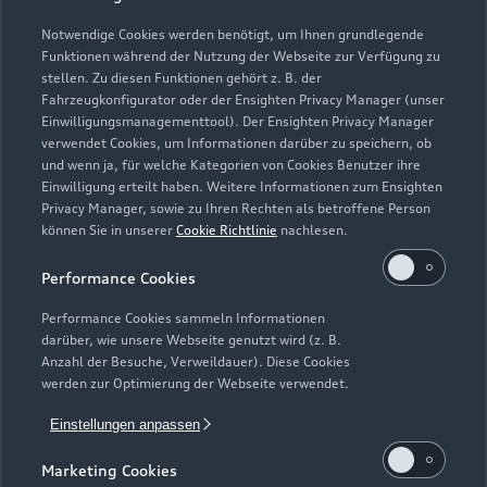
Notwendige Cookies werden benötigt, um Ihnen grundlegende
Zur Inspektion
Funktionen während der Nutzung der Webseite zur Verfügung zu
stellen. Zu diesen Funktionen gehört z. B. der
Fahrzeugkonfigurator oder der Ensighten Privacy Manager (unser
Einwilligungsmanagementtool). Der Ensighten Privacy Manager
Zurück nach oben
verwendet Cookies, um Informationen darüber zu speichern, ob
und wenn ja, für welche Kategorien von Cookies Benutzer ihre
Einwilligung erteilt haben. Weitere Informationen zum Ensighten
Modelle
Privacy Manager, sowie zu Ihren Rechten als betroffene Person
können Sie in unserer
Cookie Richtlinie
nachlesen.
Kaufen & leasen
Alle Modelle
Performance Cookies
Modelle vergleichen
Service & Zubehör
Performance Cookies sammeln Informationen
Neuwagensuche
darüber, wie unsere Webseite genutzt wird (z. B.
Elektromodelle
Anzahl der Besuche, Verweildauer). Diese Cookies
Gebrauchtwagensuche
Support
werden zur Optimierung der Webseite verwendet.
Saisonale Angebote
Plug-in-Hybride
Gebrauchtwagen
Einstellungen anpassen
Audi Services
Über Audi
Kundenservice
Finanzierung
Marketing Cookies
Garantie