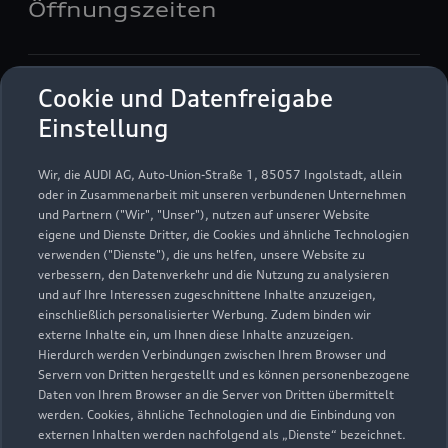
Öffnungszeiten
Verkauf
Cookie und Datenfreigabe
Geschlossen
,
öffnet am
Freitag 09:00
Einstellung
Service
Wir, die AUDI AG, Auto-Union-Straße 1, 85057 Ingolstadt, allein
Geschlossen
,
öffnet am
Freitag 08:00
oder in Zusammenarbeit mit unseren verbundenen Unternehmen
und Partnern ("Wir", "Unser"), nutzen auf unserer Website
eigene und Dienste Dritter, die Cookies und ähnliche Technologien
Teile- & Zubehörverkauf
verwenden ("Dienste"), die uns helfen, unsere Website zu
Geschlossen
,
öffnet am
Freitag 08:00
verbessern, den Datenverkehr und die Nutzung zu analysieren
und auf Ihre Interessen zugeschnittene Inhalte anzuzeigen,
einschließlich personalisierter Werbung. Zudem binden wir
externe Inhalte ein, um Ihnen diese Inhalte anzuzeigen.
Hierdurch werden Verbindungen zwischen Ihrem Browser und
Servern von Dritten hergestellt und es können personenbezogene
Daten von Ihrem Browser an die Server von Dritten übermittelt
werden. Cookies, ähnliche Technologien und die Einbindung von
externen Inhalten werden nachfolgend als „Dienste“ bezeichnet.