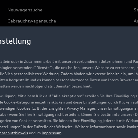
Neuwagensuche
S
Gebrauchtwagensuche
Au
Gebrauchtwagen
G
nstellung
Finanzierung
Au
Aktionen & Angebote
m
, allein oder in Zusammenarbeit mit unseren verbundenen Unternehmen und Part
Geschäftskunden
nologien verwenden ("Dienste"), die uns helfen, unsere Website zu verbessern,
hließlich personalisierter Werbung. Zudem binden wir externe Inhalte ein, um I
tten hergestellt und es können personenbezogene Daten von Ihrem Browser an 
Über Audi
halten werden nachfolgend als „Dienste“ bezeichnet.
illigung. Mit einem Klick auf "Alle akzeptieren" erteilen Sie Ihre Einwilligung
Unternehmen
ede Cookie-Kategorie einzeln anklicken und diese Einstellungen durch Klicken au
twendigen Cookies (z. B. der Ensighten Privacy Manager, unser Einwilligungsma
Karriere
 aber wenn Sie Ihre Einwilligung nicht erteilen, können Sie bestimmte unserer 
orien von Cookies verwalten. Sie können Ihre Einwilligung jederzeit mit Wirku
Investor Relations
-Einstellungen" in der Fußzeile der Webseite. Weitere Informationen sowie ko
enschutzhinweis
und im
Impressum
.
Presse & Media Center