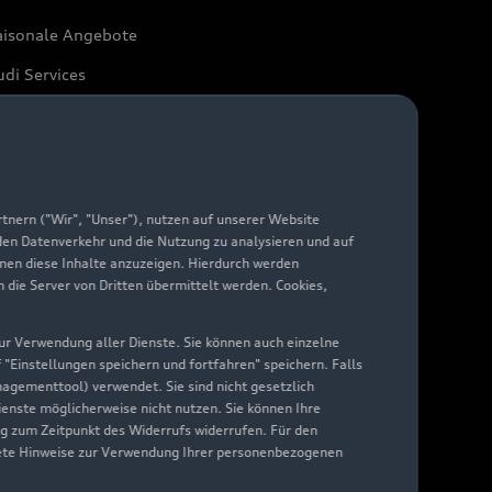
aisonale Angebote
di Services
arantie
di digital services
yAudi
nern ("Wir", "Unser"), nutzen auf unserer Website
 den Datenverkehr und die Nutzung zu analysieren und auf
hnen diese Inhalte anzuzeigen. Hierdurch werden
die Server von Dritten übermittelt werden. Cookies,
 zur Verwendung aller Dienste. Sie können auch einzelne
f "Einstellungen speichern und fortfahren" speichern. Falls
nagementtool) verwendet. Sie sind nicht gesetzlich
Dienste möglicherweise nicht nutzen. Sie können Ihre
ng zum Zeitpunkt des Widerrufs widerrufen. Für den
nkrete Hinweise zur Verwendung Ihrer personenbezogenen