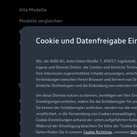
Alle Modelle
Modelle vergleichen
Elektromodelle
Cookie und Datenfreigabe Ei
Plug-in-Hybride
Wir, die AUDI AG, Auto-Union-Straße 1, 85057 Ingolstadt
eigene und Dienste Dritter, die Cookies und ähnliche Tech
Ihre Interessen zugeschnittene Inhalte anzuzeigen, einsc
Verbindungen zwischen Ihrem Browser und Servern von Dri
Support
ähnliche Technologien und die Einbindung von externen In
Um diese Dienste nutzen zu können, benötigen wir Ihre Einw
Kundenservice
Einwilligungen erteilen, indem Sie die Schieberegler für j
Sie keinen der Schieberegler anklicken, werden nur die no
Händlersuche
verpflichtet, in die Verwendung von Cookies einzuwilligen,
Cookie-Einstellungen anhand der unten aufgeführten Kateg
Audi Code
Widerruf der Einwilligung beachten Sie bitte die "Cookie
Daten finden Sie in unserer
Cookie Richtlinie
, unserem
Dat
Häufige Fragen (FAQ)