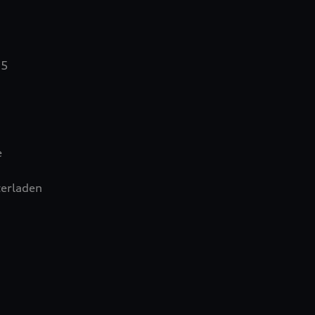
15
e
erladen